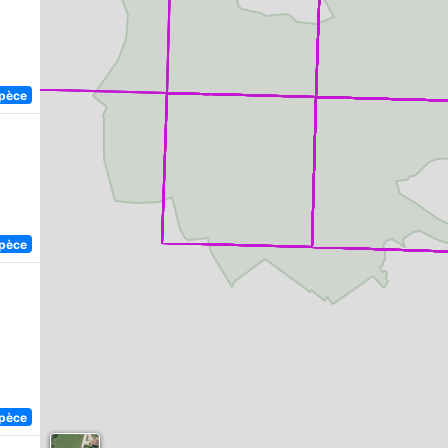
spèce
spèce
spèce