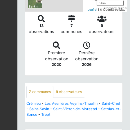
5 km
Nombre d'observ
Leaflet
| © OpenStreetMap
13
7
9
observations
communes
observateurs
Première
Dernière
observation
observation
2020
2026
7
communes
9
observateurs
Crémieu
-
Les Avenières Veyrins-Thuellin
-
Saint-Chef
-
Saint-Savin
-
Saint-Victor-de-Morestel
-
Satolas-et-
Bonce
-
Trept