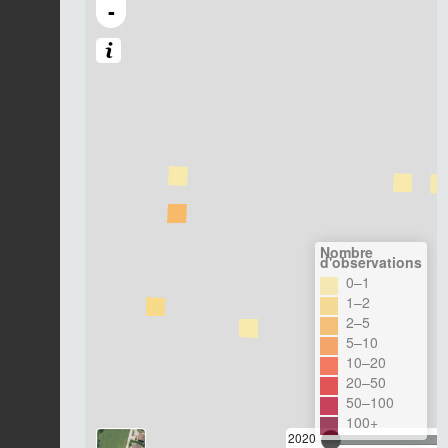
-
Nombre
d'observations
0–1
1–2
2–5
5–10
10–20
20–50
50–100
100+
2020