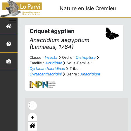
Nature en Isle Crémieu
Criquet égyptien
Anacridium aegyptium
(Linnaeus, 1764)
Classe :
Insecta
Ordre :
Orthoptera
Famille :
Acrididae
Sous-Famille :
Cyrtacanthacridinae
Tribu :
Cyrtacanthacridini
Genre :
Anacridium
+