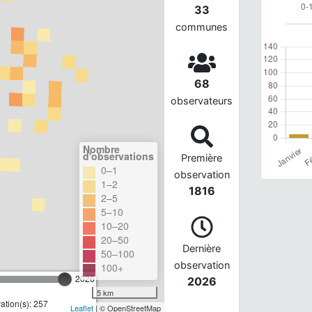
33
communes
68
observateurs
Nombre
d'observations
Première
0–1
observation
1–2
1816
2–5
5–10
10–20
20–50
Dernière
50–100
observation
100+
2026
2026
5 km
tion(s): 257
Leaflet
| © OpenStreetMap