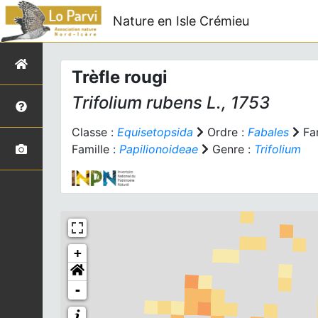
Nature en Isle Crémieu
Trèfle rougi
Trifolium rubens
L., 1753
Classe :
Equisetopsida
Ordre :
Fabales
Fam
Famille :
Papilionoideae
Genre :
Trifolium
+
-