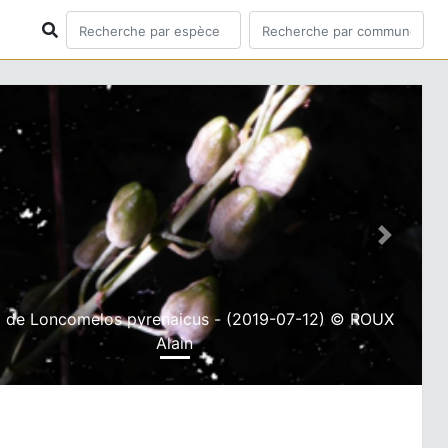
ious
Next
 de Loncomelos pyrenaicus - (2019-07-12) © ROUX
Alain