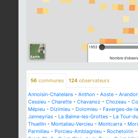
1953
Nombre d'observa
56
communes
124
observateurs
Annoisin-Chatelans
-
Anthon
-
Aoste
-
Arandon
Cessieu
-
Charette
-
Chavanoz
-
Chozeau
-
Co
Mépieu
-
Dizimieu
-
Dolomieu
-
Faverges-de-l
Janneyrias
-
La Balme-les-Grottes
-
La Tour-du
Thuellin
-
Montalieu-Vercieu
-
Montcarra
-
Mor
Parmilieu
-
Porcieu-Amblagnieu
-
Rochetoirin