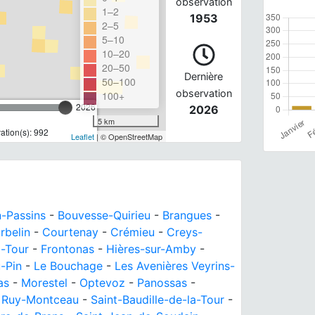
observation
1–2
1953
2–5
5–10
10–20
20–50
Dernière
50–100
observation
100+
2026
2026
5 km
tion(s): 992
Leaflet
| © OpenStreetMap
-Passins
-
Bouvesse-Quirieu
-
Brangues
-
rbelin
-
Courtenay
-
Crémieu
-
Creys-
a-Tour
-
Frontonas
-
Hières-sur-Amby
-
-Pin
-
Le Bouchage
-
Les Avenières Veyrins-
as
-
Morestel
-
Optevoz
-
Panossas
-
-
Ruy-Montceau
-
Saint-Baudille-de-la-Tour
-