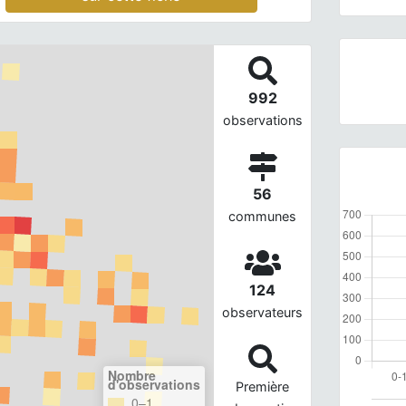
992
observations
56
communes
124
observateurs
Nombre
d'observations
Première
0–1