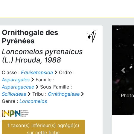
Ornithogale des
Pyrénées
Loncomelos pyrenaicus
(L.) Hrouda, 1988
Classe :
Equisetopsida
Ordre :
Prev
Asparagales
Famille :
Asparagaceae
Sous-Famille :
Scilloideae
Tribu :
Ornithogaleae
Photo
Genre :
Loncomelos
1
taxon(s) inférieur(s) agrégé(s)
sur cette fiche