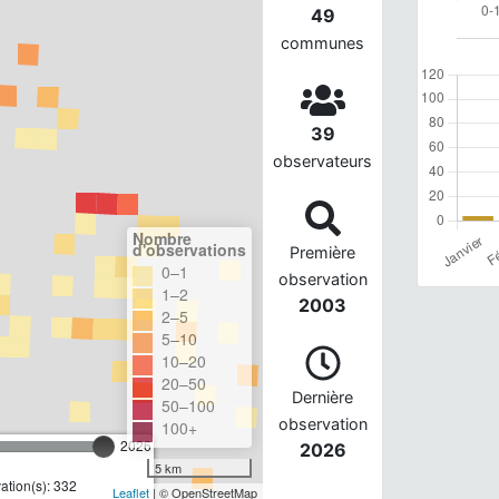
49
communes
39
observateurs
Nombre
d'observations
Première
0–1
observation
1–2
2003
2–5
5–10
10–20
20–50
Dernière
50–100
observation
100+
2026
2026
5 km
tion(s): 332
Leaflet
| © OpenStreetMap