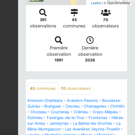
Nombre d'observa
Leaflet
| © OpenStreetMap
391
45
70
observations
communes
observateurs
Première
Dernière
observation
observation
1991
2026
45
communes
70
observateurs
Annoisin-Chatelans
-
Arandon-Passins
-
Bouvesse-
Quirieu
-
Brangues
-
Cessieu
-
Chamagnieu
-
Chimilin
-
Chozeau
-
Courtenay
-
Crémieu
-
Creys-Mépieu
-
Dizimieu
-
Faverges-de-la-Tour
-
Frontonas
-
Hières-
sur-Amby
-
Janneyrias
-
La Balme-les-Grottes
-
La
Bâtie-Montgascon
-
Les Avenières Veyrins-Thuellin
-
Leyrieu
-
Montalieu-Vercieu
-
Moras
-
Morestel
-