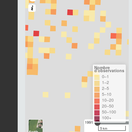
Nombre
d'observations
0–1
1–2
2–5
5–10
10–20
20–50
50–100
100+
1991
5 km