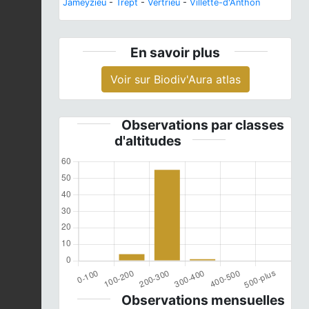
Jameyzieu
-
Trept
-
Vertrieu
-
Villette-d'Anthon
En savoir plus
Voir sur Biodiv'Aura atlas
Observations par classes
d'altitudes
Observations mensuelles