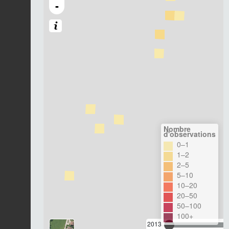
-
Nombre
d'observations
0–1
1–2
2–5
5–10
10–20
20–50
50–100
100+
2013