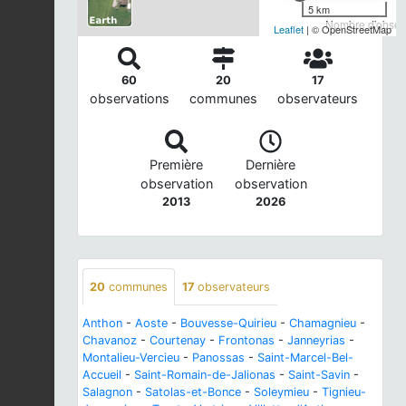
5 km
Nombre d'observ
Leaflet
| © OpenStreetMap
60
20
17
observations
communes
observateurs
Première
Dernière
observation
observation
2013
2026
20
communes
17
observateurs
Anthon
-
Aoste
-
Bouvesse-Quirieu
-
Chamagnieu
-
Chavanoz
-
Courtenay
-
Frontonas
-
Janneyrias
-
Montalieu-Vercieu
-
Panossas
-
Saint-Marcel-Bel-
Accueil
-
Saint-Romain-de-Jalionas
-
Saint-Savin
-
Salagnon
-
Satolas-et-Bonce
-
Soleymieu
-
Tignieu-