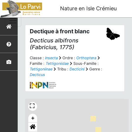
Nature en Isle Crémieu
Dectique à front blanc
Decticus albifrons
(Fabricius, 1775)
Classe :
Insecta
Ordre :
Orthoptera
Famille :
Tettigoniidae
Sous-Famille :
Tettigoniinae
Tribu :
Decticini
Genre :
Decticus
+