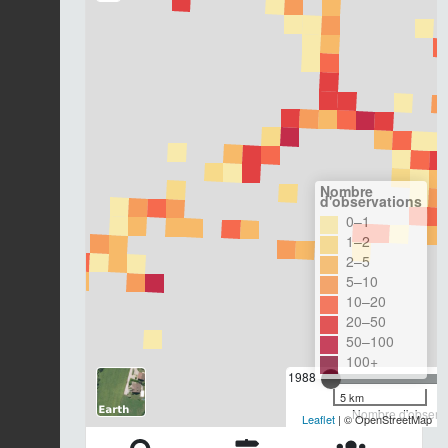
Nombre
d'observations
0–1
1–2
2–5
5–10
10–20
20–50
50–100
100+
1988
5 km
Nombre d'observa
Leaflet
| © OpenStreetMap