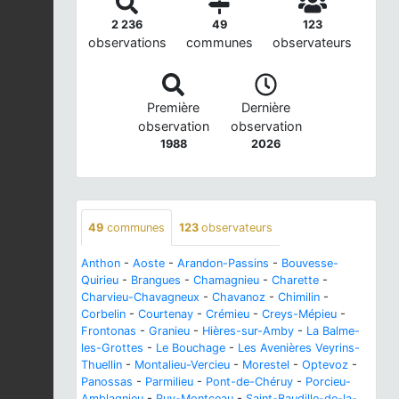
2 236
49
123
observations
communes
observateurs
Première
Dernière
observation
observation
1988
2026
49
communes
123
observateurs
Anthon
-
Aoste
-
Arandon-Passins
-
Bouvesse-
Quirieu
-
Brangues
-
Chamagnieu
-
Charette
-
Charvieu-Chavagneux
-
Chavanoz
-
Chimilin
-
Corbelin
-
Courtenay
-
Crémieu
-
Creys-Mépieu
-
Frontonas
-
Granieu
-
Hières-sur-Amby
-
La Balme-
les-Grottes
-
Le Bouchage
-
Les Avenières Veyrins-
Thuellin
-
Montalieu-Vercieu
-
Morestel
-
Optevoz
-
Panossas
-
Parmilieu
-
Pont-de-Chéruy
-
Porcieu-
Amblagnieu
-
Ruy-Montceau
-
Saint-Baudille-de-la-