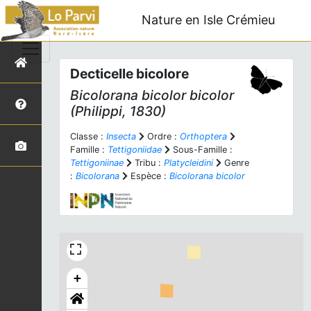
Nature en Isle Crémieu
Decticelle bicolore
Bicolorana bicolor bicolor
(Philippi, 1830)
Classe :
Insecta
Ordre :
Orthoptera
Famille :
Tettigoniidae
Sous-Famille :
Tettigoniinae
Tribu :
Platycleidini
Genre
:
Bicolorana
Espèce :
Bicolorana bicolor
+