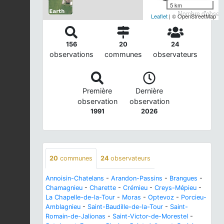
5 km
Nombre d'observa
Leaflet
| © OpenStreetMap
156
20
24
observations
communes
observateurs
Première
Dernière
observation
observation
1991
2026
20
communes
24
observateurs
Annoisin-Chatelans
-
Arandon-Passins
-
Brangues
-
Chamagnieu
-
Charette
-
Crémieu
-
Creys-Mépieu
-
La Chapelle-de-la-Tour
-
Moras
-
Optevoz
-
Porcieu-
Amblagnieu
-
Saint-Baudille-de-la-Tour
-
Saint-
Romain-de-Jalionas
-
Saint-Victor-de-Morestel
-