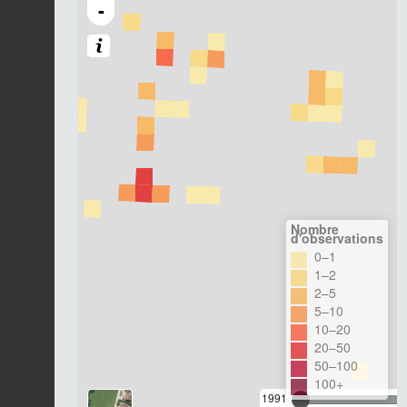
-
Nombre
d'observations
0–1
1–2
2–5
5–10
10–20
20–50
50–100
100+
1991