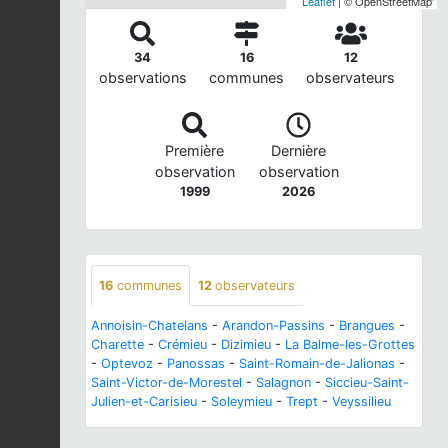
Leaflet
| © OpenStreetMap
34
16
12
observations
communes
observateurs
Première
Dernière
observation
observation
1999
2026
16
communes
12
observateurs
Annoisin-Chatelans
-
Arandon-Passins
-
Brangues
-
Charette
-
Crémieu
-
Dizimieu
-
La Balme-les-Grottes
-
Optevoz
-
Panossas
-
Saint-Romain-de-Jalionas
-
Saint-Victor-de-Morestel
-
Salagnon
-
Siccieu-Saint-
Julien-et-Carisieu
-
Soleymieu
-
Trept
-
Veyssilieu