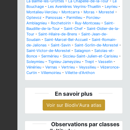
La Balme-les-Grottes
-
La Chapelle-de-la-Tour
-
Le
Bouchage
-
Les Avenières Veyrins-Thuellin
-
Leyrieu
-
Montalieu-Vercieu
-
Montcarra
-
Moras
-
Morestel
-
Optevoz
-
Panossas
-
Parmilieu
-
Porcieu-
Amblagnieu
-
Rochetoirin
-
Ruy-Montceau
-
Saint-
Baudille-de-la-Tour
-
Saint-Chef
-
Saint-Didier-de-la-
Tour
-
Saint-Hilaire-de-Brens
-
Saint-Jean-de-
Soudain
-
Saint-Marcel-Bel-Accueil
-
Saint-Romain-
de-Jalionas
-
Saint-Savin
-
Saint-Sorlin-de-Morestel
-
Saint-Victor-de-Morestel
-
Salagnon
-
Satolas-et-
Bonce
-
Sermérieu
-
Siccieu-Saint-Julien-et-Carisieu
-
Soleymieu
-
Tignieu-Jameyzieu
-
Trept
-
Vasselin
-
Vénérieu
-
Vernas
-
Vertrieu
-
Veyssilieu
-
Vézeronce-
Curtin
-
Villemoirieu
-
Villette-d'Anthon
En savoir plus
Voir sur Biodiv'Aura atlas
Observations par classes