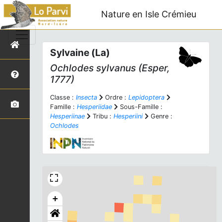
Nature en Isle Crémieu
Sylvaine (La)
Ochlodes sylvanus
(Esper,
1777)
Classe :
Insecta
Ordre :
Lepidoptera
Famille :
Hesperiidae
Sous-Famille :
Hesperiinae
Tribu :
Hesperiini
Genre :
Ochlodes
+