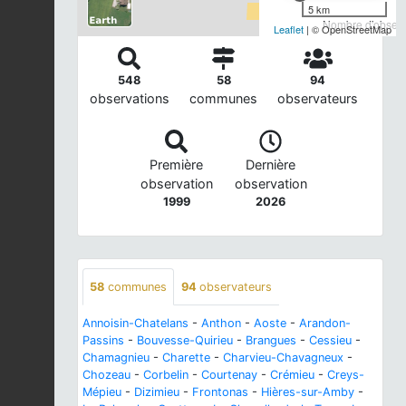
5 km
Nombre d'observa
Leaflet
| © OpenStreetMap
548
58
94
observations
communes
observateurs
Première
Dernière
observation
observation
1999
2026
58
communes
94
observateurs
Annoisin-Chatelans
-
Anthon
-
Aoste
-
Arandon-
Passins
-
Bouvesse-Quirieu
-
Brangues
-
Cessieu
-
Chamagnieu
-
Charette
-
Charvieu-Chavagneux
-
Chozeau
-
Corbelin
-
Courtenay
-
Crémieu
-
Creys-
Mépieu
-
Dizimieu
-
Frontonas
-
Hières-sur-Amby
-