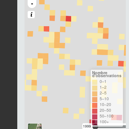
-
Nombre
d'observations
0–1
1–2
2–5
5–10
10–20
20–50
50–100
100+
1999