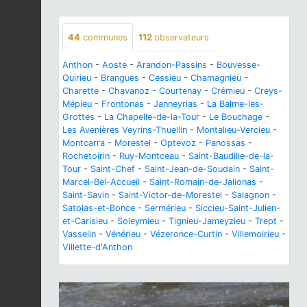
44
communes
112
observateurs
Anthon
-
Aoste
-
Arandon-Passins
-
Bouvesse-
Quirieu
-
Brangues
-
Cessieu
-
Chamagnieu
-
Charette
-
Chavanoz
-
Courtenay
-
Crémieu
-
Creys-
Mépieu
-
Frontonas
-
Janneyrias
-
La Balme-les-
Grottes
-
La Chapelle-de-la-Tour
-
Le Bouchage
-
Les Avenières Veyrins-Thuellin
-
Montalieu-Vercieu
-
Montcarra
-
Morestel
-
Optevoz
-
Panossas
-
Rochetoirin
-
Ruy-Montceau
-
Saint-Baudille-de-la-
Tour
-
Saint-Chef
-
Saint-Jean-de-Soudain
-
Saint-
Marcel-Bel-Accueil
-
Saint-Romain-de-Jalionas
-
Saint-Savin
-
Saint-Victor-de-Morestel
-
Salagnon
-
Satolas-et-Bonce
-
Sermérieu
-
Siccieu-Saint-Julien-
et-Carisieu
-
Soleymieu
-
Tignieu-Jameyzieu
-
Trept
-
Vasselin
-
Vénérieu
-
Vézeronce-Curtin
-
Villemoirieu
-
Villette-d'Anthon