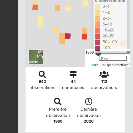
0–1
1–2
2–5
5–10
10–20
20–50
50–100
100+
1969
5 km
Nombre d'observa
Leaflet
| © OpenStreetMap
942
44
112
observations
communes
observateurs
Première
Dernière
observation
observation
1969
2026