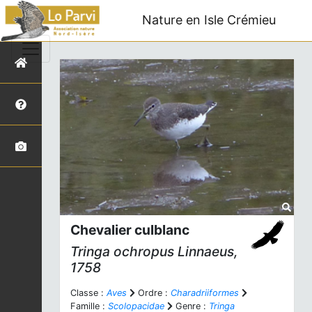
Nature en Isle Crémieu
Chevalier culblanc
Tringa ochropus
Linnaeus,
1758
Classe :
Aves
Ordre :
Charadriiformes
Famille :
Scolopacidae
Genre :
Tringa