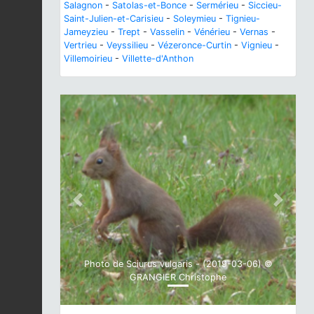
Salagnon
-
Satolas-et-Bonce
-
Sermérieu
-
Siccieu-
Saint-Julien-et-Carisieu
-
Soleymieu
-
Tignieu-
Jameyzieu
-
Trept
-
Vasselin
-
Vénérieu
-
Vernas
-
Vertrieu
-
Veyssilieu
-
Vézeronce-Curtin
-
Vignieu
-
Villemoirieu
-
Villette-d'Anthon
Previous
Next
Photo de Sciurus vulgaris - (2019-03-06) ©
GRANGIER Christophe