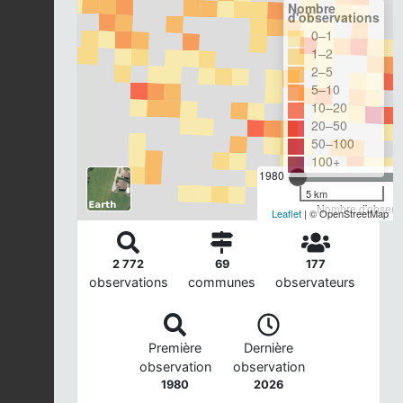
Nombre
d'observations
0–1
1–2
2–5
5–10
10–20
20–50
50–100
100+
1980
5 km
Nombre d'observa
Leaflet
| © OpenStreetMap
2 772
69
177
observations
communes
observateurs
Première
Dernière
observation
observation
1980
2026