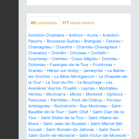
69
communes
177
observateurs
Annoisin-Chatelans
-
Anthon
-
Aoste
-
Arandon-
Passins
-
Bouvesse-Quirieu
-
Brangues
-
Cessieu
-
Chamagnieu
-
Charette
-
Charvieu-Chavagneux
-
Chavanoz
-
Chimilin
-
Chozeau
-
Corbelin
-
Courtenay
-
Crémieu
-
Creys-Mépieu
-
Dizimieu
-
Dolomieu
-
Faverges-de-la-Tour
-
Frontonas
-
Granieu
-
Hières-sur-Amby
-
Janneyrias
-
La Balme-
les-Grottes
-
La Bâtie-Montgascon
-
La Chapelle-de-
la-Tour
-
La Tour-du-Pin
-
Le Bouchage
-
Les
Avenières Veyrins-Thuellin
-
Leyrieu
-
Montalieu-
Vercieu
-
Montcarra
-
Moras
-
Morestel
-
Optevoz
-
Panossas
-
Parmilieu
-
Pont-de-Chéruy
-
Porcieu-
Amblagnieu
-
Rochetoirin
-
Ruy-Montceau
-
Saint-
Baudille-de-la-Tour
-
Saint-Chef
-
Saint-Clair-de-la-
Tour
-
Saint-Didier-de-la-Tour
-
Saint-Hilaire-de-
Brens
-
Saint-Jean-de-Soudain
-
Saint-Marcel-Bel-
Accueil
-
Saint-Romain-de-Jalionas
-
Saint-Savin
-
Saint-Sorlin-de-Morestel
-
Saint-Victor-de-Morestel
-