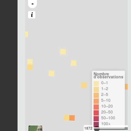
-
Nombre
d'observations
0–1
1–2
2–5
5–10
10–20
20–50
50–100
100+
1872