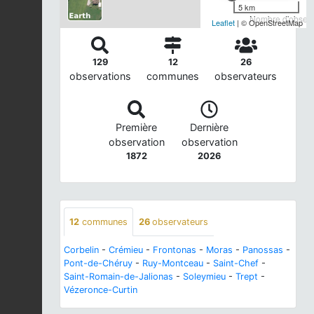
5 km
Nombre d'observa
Leaflet
| © OpenStreetMap
129
12
26
observations
communes
observateurs
Première
Dernière
observation
observation
1872
2026
12
communes
26
observateurs
Corbelin
-
Crémieu
-
Frontonas
-
Moras
-
Panossas
-
Pont-de-Chéruy
-
Ruy-Montceau
-
Saint-Chef
-
Saint-Romain-de-Jalionas
-
Soleymieu
-
Trept
-
Vézeronce-Curtin