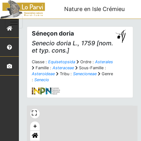
Nature en Isle Crémieu
Séneçon doria
Senecio doria
L., 1759 [nom.
et typ. cons.]
Classe :
Equisetopsida
Ordre :
Asterales
Famille :
Asteraceae
Sous-Famille :
Asteroideae
Tribu :
Senecioneae
Genre
:
Senecio
+