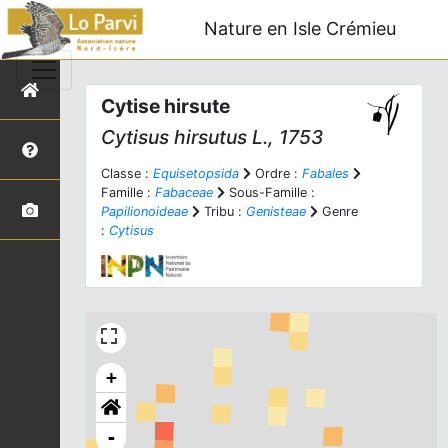
Nature en Isle Crémieu
Cytise hirsute
Cytisus hirsutus
L., 1753
Classe :
Equisetopsida
Ordre :
Fabales
Famille :
Fabaceae
Sous-Famille :
Papilionoideae
Tribu :
Genisteae
Genre
:
Cytisus
+
-