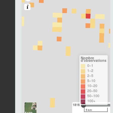
Nombre
d'observations
0–1
1–2
2–5
5–10
10–20
20–50
50–100
100+
1816
5 km