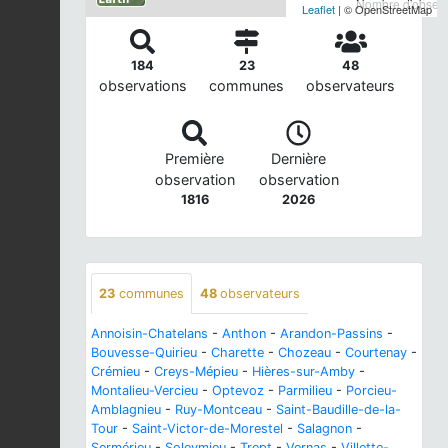
Nombre d'observa
Leaflet
| © OpenStreetMap
184
23
48
observations
communes
observateurs
Première
Dernière
observation
observation
1816
2026
23
communes
48
observateurs
Annoisin-Chatelans
-
Anthon
-
Arandon-Passins
-
Bouvesse-Quirieu
-
Charette
-
Chozeau
-
Courtenay
-
Crémieu
-
Creys-Mépieu
-
Hières-sur-Amby
-
Montalieu-Vercieu
-
Optevoz
-
Parmilieu
-
Porcieu-
Amblagnieu
-
Ruy-Montceau
-
Saint-Baudille-de-la-
Tour
-
Saint-Victor-de-Morestel
-
Salagnon
-
Sermérieu
-
Soleymieu
-
Trept
-
Vernas
-
Villette-