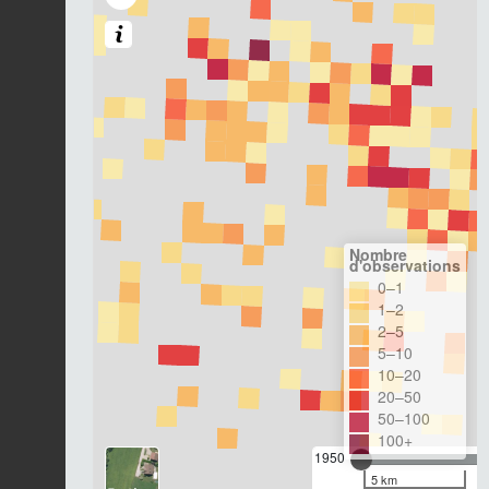
Nombre
d'observations
0–1
1–2
2–5
5–10
10–20
20–50
50–100
100+
1950
5 km