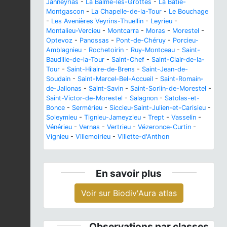
Janneyrias
-
La Balme-les-Grottes
-
La Bâtie-
Montgascon
-
La Chapelle-de-la-Tour
-
Le Bouchage
-
Les Avenières Veyrins-Thuellin
-
Leyrieu
-
Montalieu-Vercieu
-
Montcarra
-
Moras
-
Morestel
-
Optevoz
-
Panossas
-
Pont-de-Chéruy
-
Porcieu-
Amblagnieu
-
Rochetoirin
-
Ruy-Montceau
-
Saint-
Baudille-de-la-Tour
-
Saint-Chef
-
Saint-Clair-de-la-
Tour
-
Saint-Hilaire-de-Brens
-
Saint-Jean-de-
Soudain
-
Saint-Marcel-Bel-Accueil
-
Saint-Romain-
de-Jalionas
-
Saint-Savin
-
Saint-Sorlin-de-Morestel
-
Saint-Victor-de-Morestel
-
Salagnon
-
Satolas-et-
Bonce
-
Sermérieu
-
Siccieu-Saint-Julien-et-Carisieu
-
Soleymieu
-
Tignieu-Jameyzieu
-
Trept
-
Vasselin
-
Vénérieu
-
Vernas
-
Vertrieu
-
Vézeronce-Curtin
-
Vignieu
-
Villemoirieu
-
Villette-d'Anthon
En savoir plus
Voir sur Biodiv'Aura atlas
Observations par classes