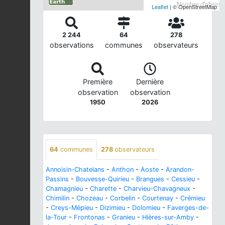
Nombre d'observa
Leaflet
| © OpenStreetMap
2 244
64
278
observations
communes
observateurs
Première
Dernière
observation
observation
1950
2026
64
communes
278
observateurs
Annoisin-Chatelans
-
Anthon
-
Aoste
-
Arandon-
Passins
-
Bouvesse-Quirieu
-
Brangues
-
Cessieu
-
Chamagnieu
-
Charette
-
Charvieu-Chavagneux
-
Chimilin
-
Chozeau
-
Corbelin
-
Courtenay
-
Crémieu
-
Creys-Mépieu
-
Dizimieu
-
Dolomieu
-
Faverges-de-
la-Tour
-
Frontonas
-
Granieu
-
Hières-sur-Amby
-