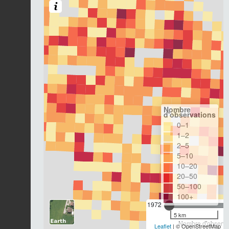
Nombre
d'observations
0–1
1–2
2–5
5–10
10–20
20–50
50–100
100+
1972
5 km
Nombre d'observat
Leaflet
| © OpenStreetMap