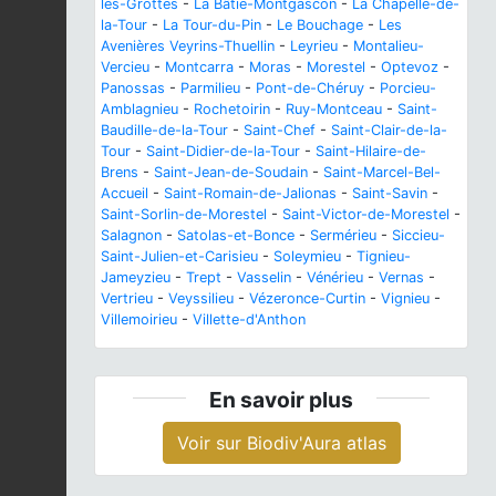
les-Grottes
-
La Bâtie-Montgascon
-
La Chapelle-de-
la-Tour
-
La Tour-du-Pin
-
Le Bouchage
-
Les
Avenières Veyrins-Thuellin
-
Leyrieu
-
Montalieu-
Vercieu
-
Montcarra
-
Moras
-
Morestel
-
Optevoz
-
Panossas
-
Parmilieu
-
Pont-de-Chéruy
-
Porcieu-
Amblagnieu
-
Rochetoirin
-
Ruy-Montceau
-
Saint-
Baudille-de-la-Tour
-
Saint-Chef
-
Saint-Clair-de-la-
Tour
-
Saint-Didier-de-la-Tour
-
Saint-Hilaire-de-
Brens
-
Saint-Jean-de-Soudain
-
Saint-Marcel-Bel-
Accueil
-
Saint-Romain-de-Jalionas
-
Saint-Savin
-
Saint-Sorlin-de-Morestel
-
Saint-Victor-de-Morestel
-
Salagnon
-
Satolas-et-Bonce
-
Sermérieu
-
Siccieu-
Saint-Julien-et-Carisieu
-
Soleymieu
-
Tignieu-
Jameyzieu
-
Trept
-
Vasselin
-
Vénérieu
-
Vernas
-
Vertrieu
-
Veyssilieu
-
Vézeronce-Curtin
-
Vignieu
-
Villemoirieu
-
Villette-d'Anthon
En savoir plus
Voir sur Biodiv'Aura atlas