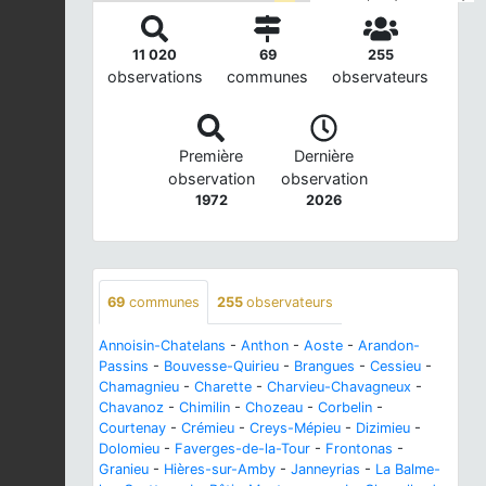
11 020
69
255
observations
communes
observateurs
Première
Dernière
observation
observation
1972
2026
69
communes
255
observateurs
Annoisin-Chatelans
-
Anthon
-
Aoste
-
Arandon-
Passins
-
Bouvesse-Quirieu
-
Brangues
-
Cessieu
-
Chamagnieu
-
Charette
-
Charvieu-Chavagneux
-
Chavanoz
-
Chimilin
-
Chozeau
-
Corbelin
-
Courtenay
-
Crémieu
-
Creys-Mépieu
-
Dizimieu
-
Dolomieu
-
Faverges-de-la-Tour
-
Frontonas
-
Granieu
-
Hières-sur-Amby
-
Janneyrias
-
La Balme-