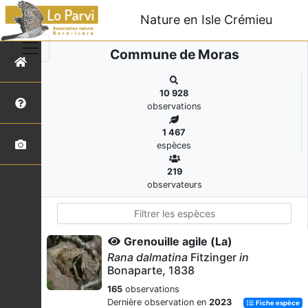
Nature en Isle Crémieu
Commune de Moras
10 928
observations
1 467
espèces
219
observateurs
Grenouille agile (La)
Rana dalmatina
Fitzinger
in
Bonaparte, 1838
165
observations
Dernière observation en
2023
Fiche espèce