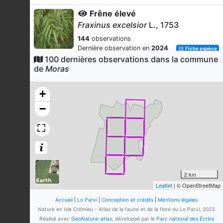
Frêne élevé
Fraxinus excelsior
L., 1753
144
observations
Dernière observation en
2024
Fiche espèce
100 dernières observations dans la commune
Charme commun
de
Moras
Carpinus betulus
L., 1753
135
observations
+
Dernière observation en
2025
Fiche espèce
−
Lierre grimpant
Hedera helix
L., 1753
126
observations
Dernière observation en
2024
Fiche espèce
Noisetier commun
2 km
Corylus avellana
L., 1753
Leaflet
| © OpenStreetMap
121
observations
Accueil
|
Lo Parvi
|
Conception et crédits
|
Mentions légales
Dernière observation en
2023
Fiche espèce
Nature en Isle Crémieu - Atlas de la faune et de la flore du Lo Parvi, 2023
Réalisé avec
GeoNature-atlas
, développé par le
Parc national des Écrins
Érable champêtre