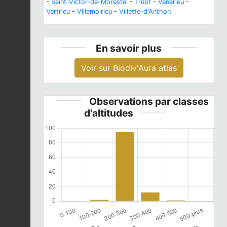
-
Saint-Victor-de-Morestel
-
Trept
-
Vénérieu
-
Vertrieu
-
Villemoirieu
-
Villette-d'Anthon
En savoir plus
Voir sur Biodiv'Aura atlas
Observations par classes
d'altitudes