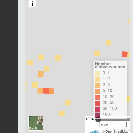
Nombre
d'observations
0–1
1–2
2–5
5–10
10–20
20–50
50–100
100+
1994
5 km
Nombre d'observa
Leaflet
| © OpenStreetMap