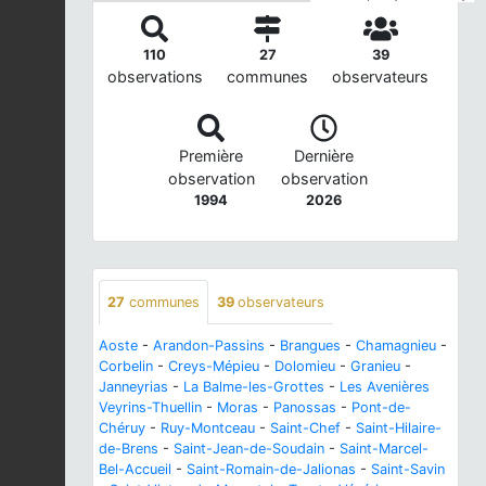
110
27
39
observations
communes
observateurs
Première
Dernière
observation
observation
1994
2026
27
communes
39
observateurs
Aoste
-
Arandon-Passins
-
Brangues
-
Chamagnieu
-
Corbelin
-
Creys-Mépieu
-
Dolomieu
-
Granieu
-
Janneyrias
-
La Balme-les-Grottes
-
Les Avenières
Veyrins-Thuellin
-
Moras
-
Panossas
-
Pont-de-
Chéruy
-
Ruy-Montceau
-
Saint-Chef
-
Saint-Hilaire-
de-Brens
-
Saint-Jean-de-Soudain
-
Saint-Marcel-
Bel-Accueil
-
Saint-Romain-de-Jalionas
-
Saint-Savin