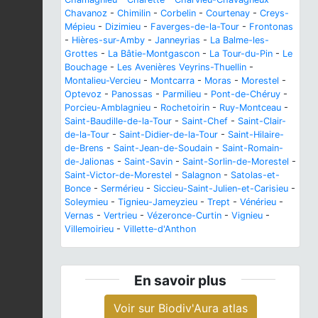
Chavanoz
-
Chimilin
-
Corbelin
-
Courtenay
-
Creys-
Mépieu
-
Dizimieu
-
Faverges-de-la-Tour
-
Frontonas
-
Hières-sur-Amby
-
Janneyrias
-
La Balme-les-
Grottes
-
La Bâtie-Montgascon
-
La Tour-du-Pin
-
Le
Bouchage
-
Les Avenières Veyrins-Thuellin
-
Montalieu-Vercieu
-
Montcarra
-
Moras
-
Morestel
-
Optevoz
-
Panossas
-
Parmilieu
-
Pont-de-Chéruy
-
Porcieu-Amblagnieu
-
Rochetoirin
-
Ruy-Montceau
-
Saint-Baudille-de-la-Tour
-
Saint-Chef
-
Saint-Clair-
de-la-Tour
-
Saint-Didier-de-la-Tour
-
Saint-Hilaire-
de-Brens
-
Saint-Jean-de-Soudain
-
Saint-Romain-
de-Jalionas
-
Saint-Savin
-
Saint-Sorlin-de-Morestel
-
Saint-Victor-de-Morestel
-
Salagnon
-
Satolas-et-
Bonce
-
Sermérieu
-
Siccieu-Saint-Julien-et-Carisieu
-
Soleymieu
-
Tignieu-Jameyzieu
-
Trept
-
Vénérieu
-
Vernas
-
Vertrieu
-
Vézeronce-Curtin
-
Vignieu
-
Villemoirieu
-
Villette-d'Anthon
En savoir plus
Voir sur Biodiv'Aura atlas