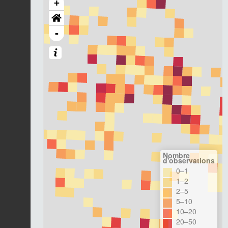
+
-
Nombre
d'observations
0–1
1–2
2–5
5–10
10–20
20–50