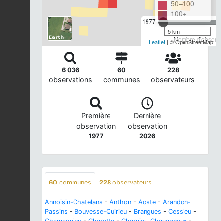
50–100
100+
1977
5 km
Nombre d'observa
Leaflet
| © OpenStreetMap
6 036
60
228
observations
communes
observateurs
Première
Dernière
observation
observation
1977
2026
60
communes
228
observateurs
Annoisin-Chatelans
-
Anthon
-
Aoste
-
Arandon-
Passins
-
Bouvesse-Quirieu
-
Brangues
-
Cessieu
-
Chamagnieu
-
Charette
-
Charvieu-Chavagneux
-