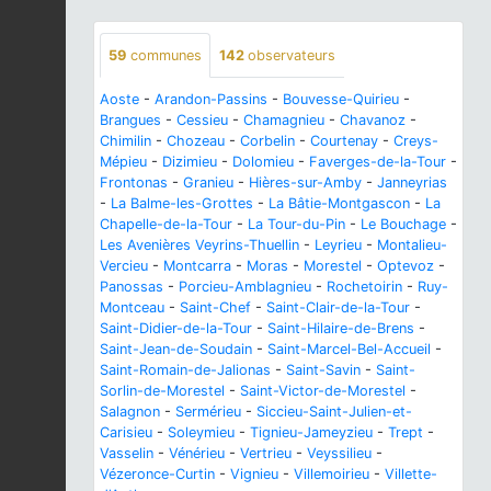
59
communes
142
observateurs
Aoste
-
Arandon-Passins
-
Bouvesse-Quirieu
-
Brangues
-
Cessieu
-
Chamagnieu
-
Chavanoz
-
Chimilin
-
Chozeau
-
Corbelin
-
Courtenay
-
Creys-
Mépieu
-
Dizimieu
-
Dolomieu
-
Faverges-de-la-Tour
-
Frontonas
-
Granieu
-
Hières-sur-Amby
-
Janneyrias
-
La Balme-les-Grottes
-
La Bâtie-Montgascon
-
La
Chapelle-de-la-Tour
-
La Tour-du-Pin
-
Le Bouchage
-
Les Avenières Veyrins-Thuellin
-
Leyrieu
-
Montalieu-
Vercieu
-
Montcarra
-
Moras
-
Morestel
-
Optevoz
-
Panossas
-
Porcieu-Amblagnieu
-
Rochetoirin
-
Ruy-
Montceau
-
Saint-Chef
-
Saint-Clair-de-la-Tour
-
Saint-Didier-de-la-Tour
-
Saint-Hilaire-de-Brens
-
Saint-Jean-de-Soudain
-
Saint-Marcel-Bel-Accueil
-
Saint-Romain-de-Jalionas
-
Saint-Savin
-
Saint-
Sorlin-de-Morestel
-
Saint-Victor-de-Morestel
-
Salagnon
-
Sermérieu
-
Siccieu-Saint-Julien-et-
Carisieu
-
Soleymieu
-
Tignieu-Jameyzieu
-
Trept
-
Vasselin
-
Vénérieu
-
Vertrieu
-
Veyssilieu
-
Vézeronce-Curtin
-
Vignieu
-
Villemoirieu
-
Villette-