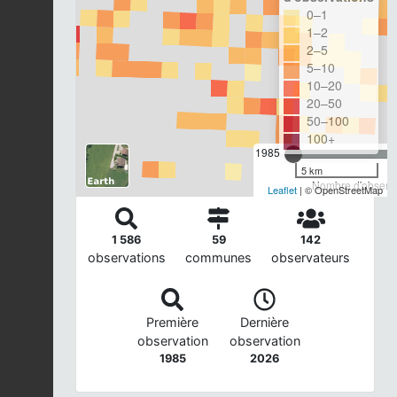
0–1
1–2
2–5
5–10
10–20
20–50
50–100
100+
1985
5 km
Nombre d'observa
Leaflet
| © OpenStreetMap
1 586
59
142
observations
communes
observateurs
Première
Dernière
observation
observation
1985
2026