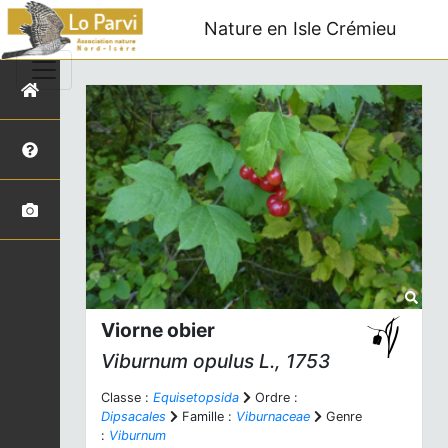
Nature en Isle Crémieu
Viorne obier
Viburnum opulus
L., 1753
Classe :
Equisetopsida
Ordre :
Dipsacales
Famille :
Viburnaceae
Genre
:
Viburnum