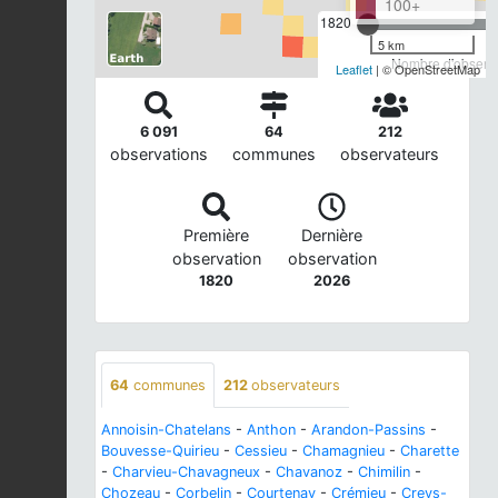
100+
1820
5 km
Nombre d'observa
Leaflet
| © OpenStreetMap
6 091
64
212
observations
communes
observateurs
Première
Dernière
observation
observation
1820
2026
64
communes
212
observateurs
Annoisin-Chatelans
-
Anthon
-
Arandon-Passins
-
Bouvesse-Quirieu
-
Cessieu
-
Chamagnieu
-
Charette
-
Charvieu-Chavagneux
-
Chavanoz
-
Chimilin
-
Chozeau
-
Corbelin
-
Courtenay
-
Crémieu
-
Creys-