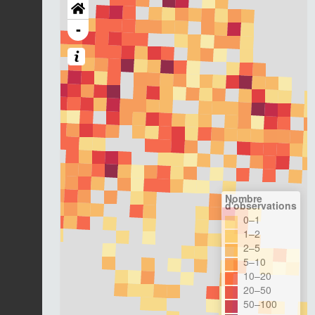
-
Nombre
d'observations
0–1
1–2
2–5
5–10
10–20
20–50
50–100