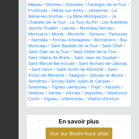
Mépieu
-
Dizimieu
-
Dolomieu
-
Faverges-de-la-Tour
-
Frontonas
-
Hières-sur-Amby
-
Janneyrias
-
La
Balme-les-Grottes
-
La Bâtie-Montgascon
-
La
Chapelle-de-la-Tour
-
La Tour-du-Pin
-
Les Avenières
Veyrins-Thuellin
-
Leyrieu
-
Montalieu-Vercieu
-
Montcarra
-
Moras
-
Morestel
-
Optevoz
-
Panossas
-
Parmilieu
-
Porcieu-Amblagnieu
-
Rochetoirin
-
Ruy-
Montceau
-
Saint-Baudille-de-la-Tour
-
Saint-Chef
-
Saint-Clair-de-la-Tour
-
Saint-Didier-de-la-Tour
-
Saint-Hilaire-de-Brens
-
Saint-Jean-de-Soudain
-
Saint-Marcel-Bel-Accueil
-
Saint-Romain-de-Jalionas
-
Saint-Savin
-
Saint-Sorlin-de-Morestel
-
Saint-
Victor-de-Morestel
-
Salagnon
-
Satolas-et-Bonce
-
Sermérieu
-
Siccieu-Saint-Julien-et-Carisieu
-
Soleymieu
-
Tignieu-Jameyzieu
-
Trept
-
Vasselin
-
Vénérieu
-
Vernas
-
Vertrieu
-
Veyssilieu
-
Vézeronce-
Curtin
-
Vignieu
-
Villemoirieu
-
Villette-d'Anthon
En savoir plus
Voir sur Biodiv'Aura atlas