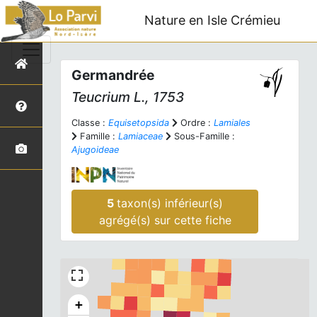
Nature en Isle Crémieu
Germandrée
Teucrium
L., 1753
Classe :
Equisetopsida
Ordre :
Lamiales
Famille :
Lamiaceae
Sous-Famille :
Ajugoideae
5
taxon(s) inférieur(s)
agrégé(s) sur cette fiche
+