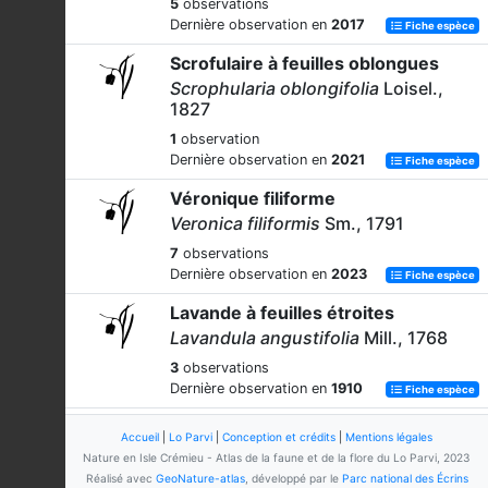
5
observations
Dernière observation en
2017
Fiche espèce
Scrofulaire à feuilles oblongues
Scrophularia oblongifolia
Loisel.,
1827
1
observation
Dernière observation en
2021
Fiche espèce
Véronique filiforme
Veronica filiformis
Sm., 1791
7
observations
Dernière observation en
2023
Fiche espèce
Lavande à feuilles étroites
Lavandula angustifolia
Mill., 1768
3
observations
Dernière observation en
1910
Fiche espèce
Clinopode
Accueil
|
Lo Parvi
|
Conception et crédits
|
Mentions légales
Clinopodium
L., 1753
Nature en Isle Crémieu - Atlas de la faune et de la flore du Lo Parvi, 2023
Réalisé avec
GeoNature-atlas
, développé par le
Parc national des Écrins
4
observations