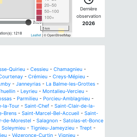
20–50
Dernière
50–100
observation
100+
2026
2026
5 km
tion(s): 1218
Leaflet
| © OpenStreetMap
se-Quirieu
-
Cessieu
-
Chamagnieu
-
Courtenay
-
Crémieu
-
Creys-Mépieu
-
-Amby
-
Janneyrias
-
La Balme-les-Grottes
-
huellin
-
Leyrieu
-
Montalieu-Vercieu
-
ossas
-
Parmilieu
-
Porcieu-Amblagnieu
-
e-la-Tour
-
Saint-Chef
-
Saint-Clair-de-la-
de-Brens
-
Saint-Marcel-Bel-Accueil
-
Saint-
or-de-Morestel
-
Salagnon
-
Satolas-et-Bonce
-
Soleymieu
-
Tignieu-Jameyzieu
-
Trept
-
ieu
-
Vézeronce-Curtin
-
Vignieu
-