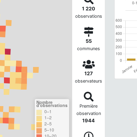
1 220
observations
55
communes
127
observateurs
Nombre
d'observations
Première
0–1
observation
1–2
1944
2–5
5–10
10–20