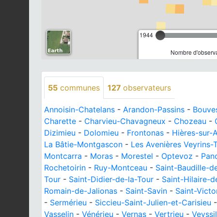
1944
Nombre d'observa
55
communes
127
observateurs
Annoisin-Chatelans
-
Arandon-Passins
-
Bouves
Charette
-
Charvieu-Chavagneux
-
Chozeau
-
Dizimieu
-
Dolomieu
-
Frontonas
-
Hières-sur
La Bâtie-Montgascon
-
Les Avenières Veyrins-T
Montcarra
-
Moras
-
Morestel
-
Optevoz
-
Pan
Rochetoirin
-
Ruy-Montceau
-
Saint-Baudille-d
Tour
-
Saint-Didier-de-la-Tour
-
Saint-Hilaire-
Romain-de-Jalionas
-
Saint-Savin
-
Saint-Vict
-
Sermérieu
-
Siccieu-Saint-Julien-et-Carisieu
Vasselin
-
Vénérieu
-
Vernas
-
Vertrieu
-
Veyssil