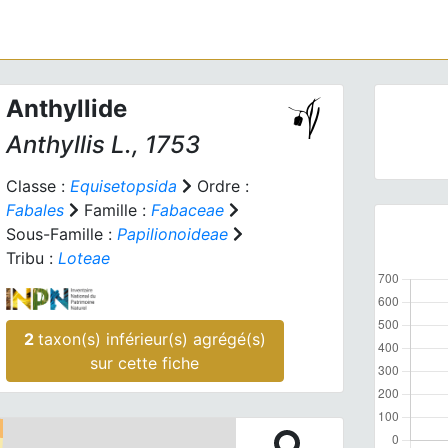
Anthyllide
Anthyllis
L., 1753
Classe :
Equisetopsida
Ordre :
Fabales
Famille :
Fabaceae
Sous-Famille :
Papilionoideae
Tribu :
Loteae
2
taxon(s) inférieur(s) agrégé(s)
sur cette fiche