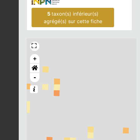
5
taxon(s) inférieur(s)
agrégé(s) sur cette fiche
+
-