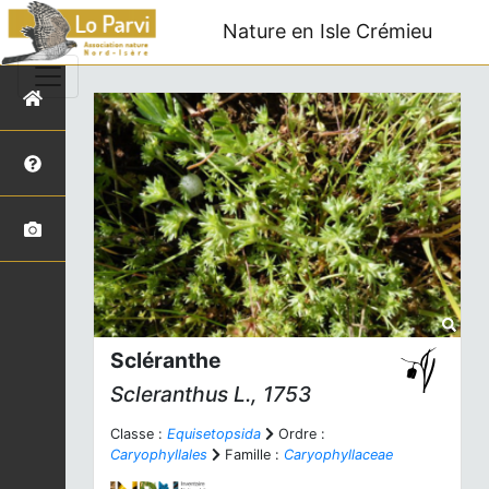
Nature en Isle Crémieu
Scléranthe
Scleranthus
L., 1753
Classe :
Equisetopsida
Ordre :
Caryophyllales
Famille :
Caryophyllaceae