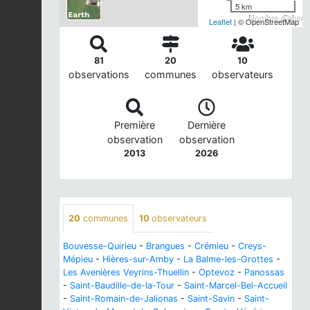
5 km
Nombre d'observ
Leaflet
| © OpenStreetMap
81
20
10
observations
communes
observateurs
Première
Dernière
observation
observation
2013
2026
20
communes
10
observateurs
Bouvesse-Quirieu
-
Brangues
-
Crémieu
-
Creys-
Mépieu
-
Hières-sur-Amby
-
La Balme-les-Grottes
-
Les Avenières Veyrins-Thuellin
-
Optevoz
-
Panossas
-
Saint-Baudille-de-la-Tour
-
Saint-Marcel-Bel-Accueil
-
Saint-Romain-de-Jalionas
-
Saint-Savin
-
Saint-