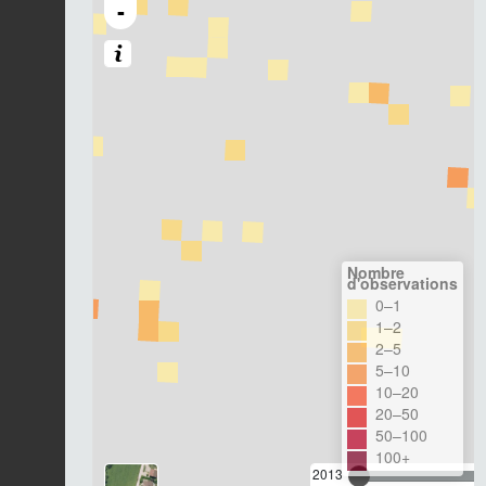
-
Nombre
d'observations
0–1
1–2
2–5
5–10
10–20
20–50
50–100
100+
2013