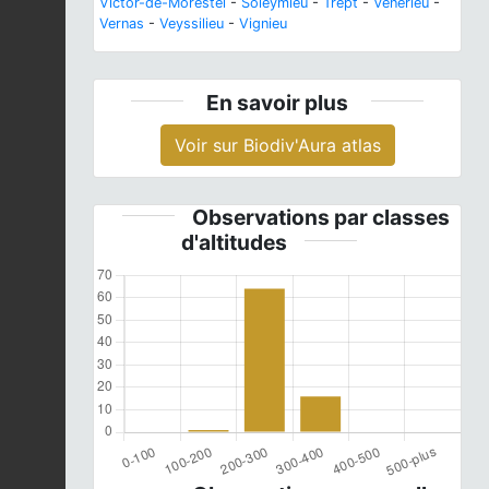
Victor-de-Morestel
-
Soleymieu
-
Trept
-
Vénérieu
-
Vernas
-
Veyssilieu
-
Vignieu
En savoir plus
Voir sur Biodiv'Aura atlas
Observations par classes
d'altitudes