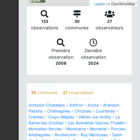
Nombre d'observa
Leaflet
| © OpenStreetMap
133
30
27
observations
communes
observateurs
Première
Dernière
observation
observation
2008
2024
30
communes
27
observateurs
Annoisin-Chatelans
-
Anthon
-
Aoste
-
Arandon-
Passins
-
Chamagnieu
-
Chozeau
-
Courtenay
-
Crémieu
-
Creys-Mépieu
-
Hières-sur-Amby
-
La
Balme-les-Grottes
-
Les Avenières Veyrins-Thuellin
-
Montalieu-Vercieu
-
Montcarra
-
Morestel
-
Porcieu-
Amblagnieu
-
Rochetoirin
-
Ruy-Montceau
-
Saint-