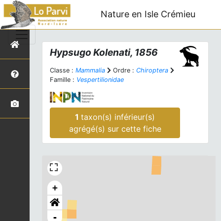
Nature en Isle Crémieu
Hypsugo
Kolenati, 1856
Classe :
Mammalia
Ordre :
Chiroptera
Famille :
Vespertilionidae
1
taxon(s) inférieur(s)
agrégé(s) sur cette fiche
+
-