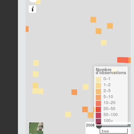
Nombre
d'observations
0–1
1–2
2–5
5–10
10–20
20–50
50–100
100+
2008
5 km