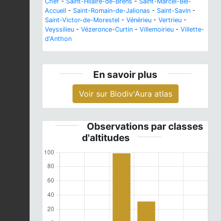
Chef
-
Saint-Hilaire-de-Brens
-
Saint-Marcel-Bel-
Accueil
-
Saint-Romain-de-Jalionas
-
Saint-Savin
-
Saint-Victor-de-Morestel
-
Vénérieu
-
Vertrieu
-
Veyssilieu
-
Vézeronce-Curtin
-
Villemoirieu
-
Villette-
d'Anthon
En savoir plus
Voir sur Biodiv'Aura atlas
Observations par classes
d'altitudes