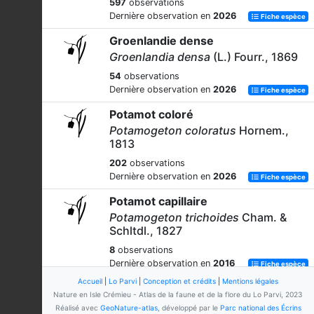
597
observations
Dernière observation en
2026
Fiche espèce
Groenlandie dense
Groenlandia densa
(L.) Fourr., 1869
54
observations
Dernière observation en
2026
Fiche espèce
Potamot coloré
Potamogeton coloratus
Hornem.,
1813
202
observations
Dernière observation en
2026
Fiche espèce
Potamot capillaire
Potamogeton trichoides
Cham. &
Schltdl., 1827
8
observations
Dernière observation en
2016
Fiche espèce
Accueil
|
Lo Parvi
|
Conception et crédits
|
Mentions légales
Plantain-d'eau à feuilles lancéolées
Nature en Isle Crémieu - Atlas de la faune et de la flore du Lo Parvi, 2023
Alisma lanceolatum
With., 1796
Réalisé avec
GeoNature-atlas
, développé par le
Parc national des Écrins