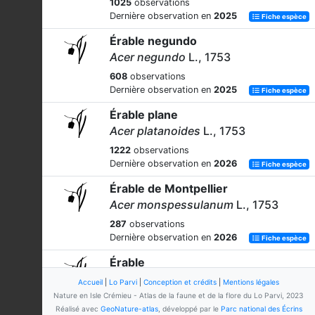
1025
observations
Dernière observation en
2025
Fiche espèce
Érable negundo
Acer negundo
L., 1753
608
observations
Dernière observation en
2025
Fiche espèce
Érable plane
Acer platanoides
L., 1753
1222
observations
Dernière observation en
2026
Fiche espèce
Érable de Montpellier
Acer monspessulanum
L., 1753
287
observations
Dernière observation en
2026
Fiche espèce
Érable
Acer
L., 1753
Accueil
|
Lo Parvi
|
Conception et crédits
|
Mentions légales
Nature en Isle Crémieu - Atlas de la faune et de la flore du Lo Parvi, 2023
3
observations
Réalisé avec
GeoNature-atlas
, développé par le
Parc national des Écrins
Dernière observation en
2020
Fiche espèce