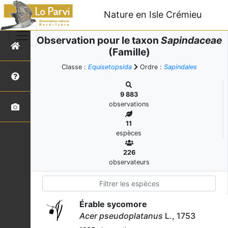
Nature en Isle Crémieu
Observation pour le taxon
Sapindaceae
(Famille)
Classe :
Equisetopsida
Ordre :
Sapindales
9 883
observations
11
espèces
226
observateurs
Érable sycomore
Acer pseudoplatanus
L., 1753