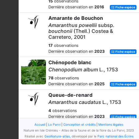
15
observations
Dernière observation en
2016
Fiche espèce
Amarante de Bouchon
Amaranthus powellii
subsp.
bouchonii
(Thell.) Costea &
Carretero, 2001
17
observations
Dernière observation en
2023
Fiche espèce
Chénopode blanc
Chenopodium album
L., 1753
78
observations
Dernière observation en
2025
Fiche espèce
Queue-de-renard
Amaranthus caudatus
L., 1753
4
observations
Dernière observation en
2023
Fiche espèce
Accueil
|
Lo Parvi
|
Conception et crédits
|
Mentions légales
Oxybaside des villes
Nature en Isle Crémieu - Atlas de la faune et de la flore du Lo Parvi, 2023
Oxybasis urbica
(L.) S.Fuentes,
Réalisé avec
GeoNature-atlas
, développé par le
Parc national des Écrins