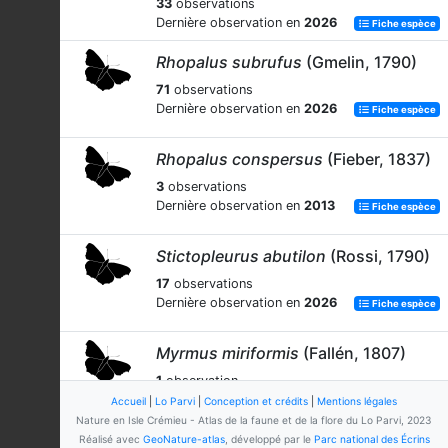
33
observations
Dernière observation en
2026
Fiche espèce
Rhopalus subrufus
(Gmelin, 1790)
71
observations
Dernière observation en
2026
Fiche espèce
Rhopalus conspersus
(Fieber, 1837)
3
observations
Dernière observation en
2013
Fiche espèce
Stictopleurus abutilon
(Rossi, 1790)
17
observations
Dernière observation en
2026
Fiche espèce
Myrmus miriformis
(Fallén, 1807)
1
observation
Dernière observation en
1996
Accueil
|
Lo Parvi
|
Conception et crédits
|
Mentions légales
Fiche espèce
Nature en Isle Crémieu - Atlas de la faune et de la flore du Lo Parvi, 2023
Réalisé avec
GeoNature-atlas
, développé par le
Parc national des Écrins