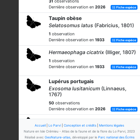
31
observations
Dernière observation en
2026
Fiche espèce
Taupin obèse
Selatosomus latus
(Fabricius, 1801)
1
observation
Dernière observation en
1933
Fiche espèce
Hermaeophaga cicatrix
(Illiger, 1807)
1
observation
Dernière observation en
1933
Fiche espèce
Lupérus portugais
Exosoma lusitanicum
(Linnaeus,
1767)
50
observations
Dernière observation en
2026
Fiche espèce
Phyllobius
Germar, 1823
Accueil
|
Lo Parvi
|
Conception et crédits
|
Mentions légales
2
observations
Nature en Isle Crémieu - Atlas de la faune et de la flore du Lo Parvi, 2023
Dernière observation en
2005
Fiche espèce
Réalisé avec
GeoNature-atlas
, développé par le
Parc national des Écrins