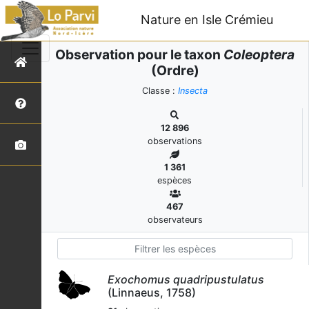
Nature en Isle Crémieu
Observation pour le taxon
Coleoptera
(Ordre)
Classe :
Insecta
12 896
observations
1 361
espèces
467
observateurs
Exochomus quadripustulatus
(Linnaeus, 1758)