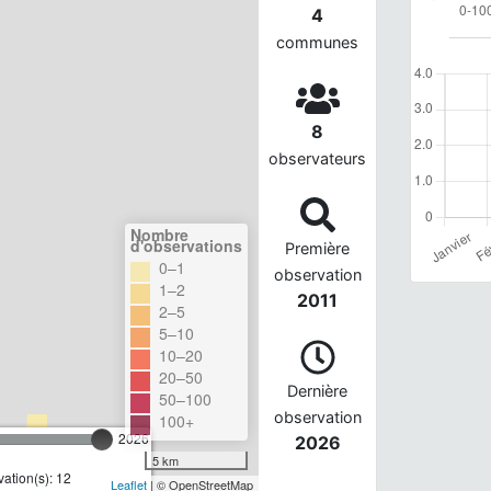
4
communes
8
observateurs
Nombre
d'observations
Première
0–1
observation
1–2
2011
2–5
5–10
10–20
20–50
Dernière
50–100
observation
100+
2026
2026
5 km
ation(s): 12
Leaflet
| © OpenStreetMap