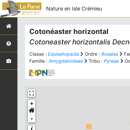
Nature en Isle Crémieu
Cotonéaster horizontal
Cotoneaster horizontalis
Decne
Classe :
Equisetopsida
Ordre :
Rosales
Fam
Famille :
Amygdaloideae
Tribu :
Pyreae
Ge
+
-