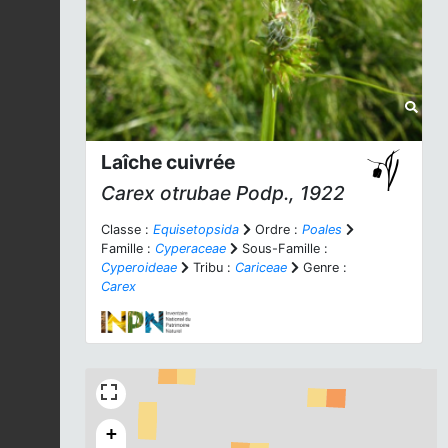
Laîche cuivrée
Carex otrubae
Podp., 1922
Classe :
Equisetopsida
Ordre :
Poales
Famille :
Cyperaceae
Sous-Famille :
Cyperoideae
Tribu :
Cariceae
Genre :
Carex
+