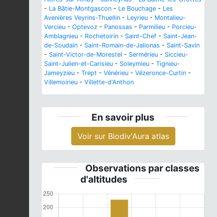
-
La Bâtie-Montgascon
-
Le Bouchage
-
Les
Avenières Veyrins-Thuellin
-
Leyrieu
-
Montalieu-
Vercieu
-
Optevoz
-
Panossas
-
Parmilieu
-
Porcieu-
Amblagnieu
-
Rochetoirin
-
Saint-Chef
-
Saint-Jean-
de-Soudain
-
Saint-Romain-de-Jalionas
-
Saint-Savin
-
Saint-Victor-de-Morestel
-
Sermérieu
-
Siccieu-
Saint-Julien-et-Carisieu
-
Soleymieu
-
Tignieu-
Jameyzieu
-
Trept
-
Vénérieu
-
Vézeronce-Curtin
-
Villemoirieu
-
Villette-d'Anthon
En savoir plus
Voir sur Biodiv'Aura atlas
Observations par classes
d'altitudes