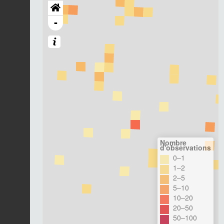
-
Nombre
d'observations
0–1
1–2
2–5
5–10
10–20
20–50
50–100