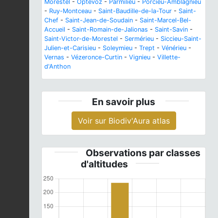
Morestel
-
Optevoz
-
Parmilieu
-
Porcieu-Amblagnieu
-
Ruy-Montceau
-
Saint-Baudille-de-la-Tour
-
Saint-
Chef
-
Saint-Jean-de-Soudain
-
Saint-Marcel-Bel-
Accueil
-
Saint-Romain-de-Jalionas
-
Saint-Savin
-
Saint-Victor-de-Morestel
-
Sermérieu
-
Siccieu-Saint-
Julien-et-Carisieu
-
Soleymieu
-
Trept
-
Vénérieu
-
Vernas
-
Vézeronce-Curtin
-
Vignieu
-
Villette-
d'Anthon
En savoir plus
Voir sur Biodiv'Aura atlas
Observations par classes
d'altitudes