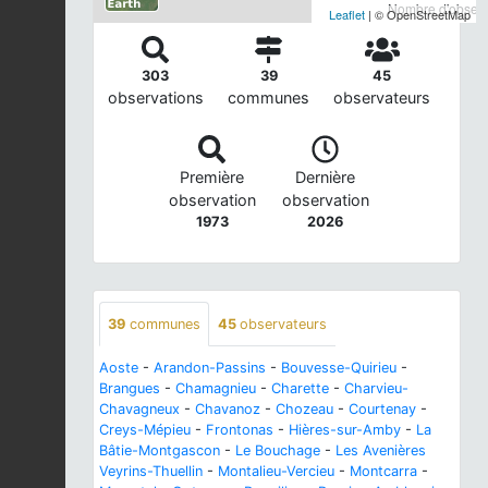
Nombre d'observa
Leaflet
| © OpenStreetMap
303
39
45
observations
communes
observateurs
Première
Dernière
observation
observation
1973
2026
39
communes
45
observateurs
Aoste
-
Arandon-Passins
-
Bouvesse-Quirieu
-
Brangues
-
Chamagnieu
-
Charette
-
Charvieu-
Chavagneux
-
Chavanoz
-
Chozeau
-
Courtenay
-
Creys-Mépieu
-
Frontonas
-
Hières-sur-Amby
-
La
Bâtie-Montgascon
-
Le Bouchage
-
Les Avenières
Veyrins-Thuellin
-
Montalieu-Vercieu
-
Montcarra
-