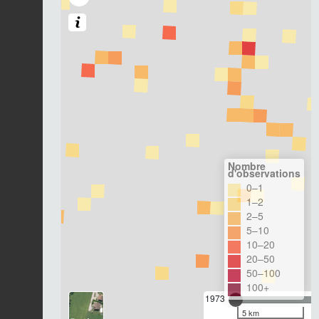
Nombre
d'observations
0–1
1–2
2–5
5–10
10–20
20–50
50–100
100+
1973
5 km