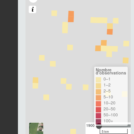
Nombre
d'observations
0–1
1–2
2–5
5–10
10–20
20–50
50–100
100+
1900
5 km