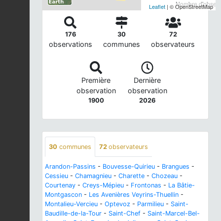
Nombre d'observa
Leaflet
| © OpenStreetMap
176
30
72
observations
communes
observateurs
Première
Dernière
observation
observation
1900
2026
30
communes
72
observateurs
Arandon-Passins
-
Bouvesse-Quirieu
-
Brangues
-
Cessieu
-
Chamagnieu
-
Charette
-
Chozeau
-
Courtenay
-
Creys-Mépieu
-
Frontonas
-
La Bâtie-
Montgascon
-
Les Avenières Veyrins-Thuellin
-
Montalieu-Vercieu
-
Optevoz
-
Parmilieu
-
Saint-
Baudille-de-la-Tour
-
Saint-Chef
-
Saint-Marcel-Bel-