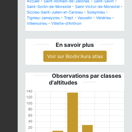
Accueil
-
Saint-Romain-de-Jalionas
-
Saint-Savin
-
Saint-Sorlin-de-Morestel
-
Saint-Victor-de-Morestel
-
Siccieu-Saint-Julien-et-Carisieu
-
Soleymieu
-
Tignieu-Jameyzieu
-
Trept
-
Vasselin
-
Vénérieu
-
Villemoirieu
-
Villette-d'Anthon
En savoir plus
Voir sur Biodiv'Aura atlas
Observations par classes
d'altitudes