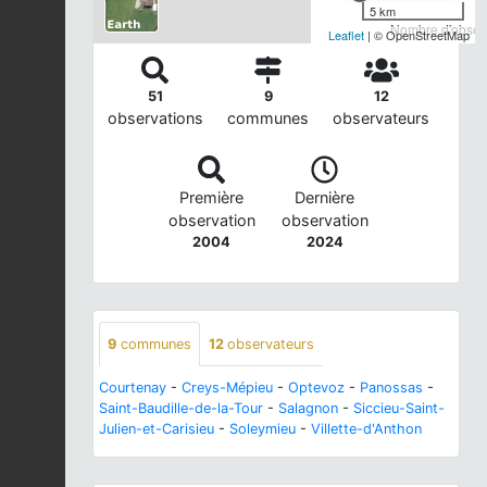
5 km
Nombre d'observ
Leaflet
| © OpenStreetMap
51
9
12
observations
communes
observateurs
Première
Dernière
observation
observation
2004
2024
9
communes
12
observateurs
Courtenay
-
Creys-Mépieu
-
Optevoz
-
Panossas
-
Saint-Baudille-de-la-Tour
-
Salagnon
-
Siccieu-Saint-
Julien-et-Carisieu
-
Soleymieu
-
Villette-d'Anthon