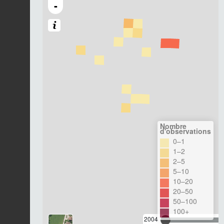
-
Nombre
d'observations
0–1
1–2
2–5
5–10
10–20
20–50
50–100
100+
2004