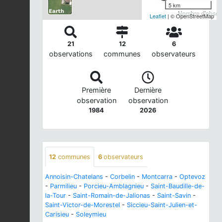
5 km
Nombre d'observ
Leaflet
| © OpenStreetMap
21
12
6
observations
communes
observateurs
Première
Dernière
observation
observation
1984
2026
12
communes
6
observateurs
Annoisin-Chatelans
-
Corbelin
-
Montcarra
-
Optevoz
-
Parmilieu
-
Porcieu-Amblagnieu
-
Saint-Baudille-de-
la-Tour
-
Saint-Romain-de-Jalionas
-
Saint-Savin
-
Saint-Victor-de-Morestel
-
Siccieu-Saint-Julien-et-
Carisieu
-
Soleymieu