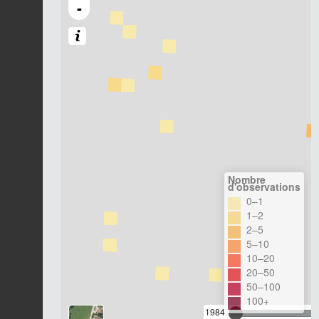
-
Nombre
d'observations
0–1
1–2
2–5
5–10
10–20
20–50
50–100
100+
1984