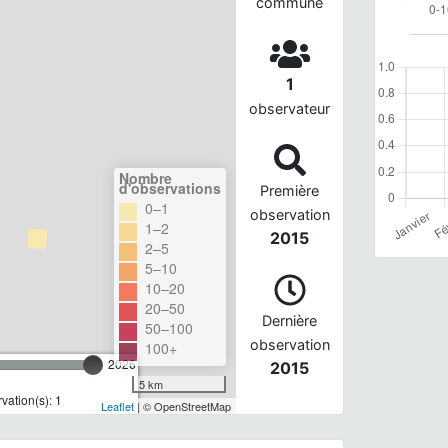
commune
1
observateur
Nombre
d'observations
Première
0–1
observation
1–2
2015
2–5
5–10
10–20
20–50
Dernière
50–100
observation
100+
2026
2015
5 km
ation(s): 1
Leaflet
| © OpenStreetMap