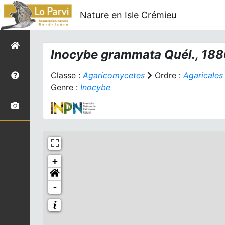
Nature en Isle Crémieu
Inocybe grammata
Quél., 18
Classe :
Agaricomycetes
Ordre :
Agaricales
Genre :
Inocybe
+
-