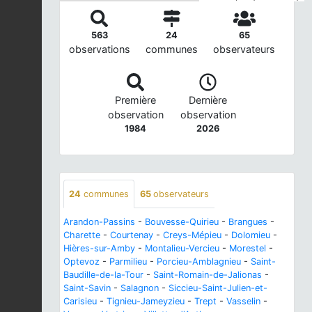
563
24
65
observations
communes
observateurs
Première
Dernière
observation
observation
1984
2026
24
communes
65
observateurs
Arandon-Passins
-
Bouvesse-Quirieu
-
Brangues
-
Charette
-
Courtenay
-
Creys-Mépieu
-
Dolomieu
-
Hières-sur-Amby
-
Montalieu-Vercieu
-
Morestel
-
Optevoz
-
Parmilieu
-
Porcieu-Amblagnieu
-
Saint-
Baudille-de-la-Tour
-
Saint-Romain-de-Jalionas
-
Saint-Savin
-
Salagnon
-
Siccieu-Saint-Julien-et-
Carisieu
-
Tignieu-Jameyzieu
-
Trept
-
Vasselin
-