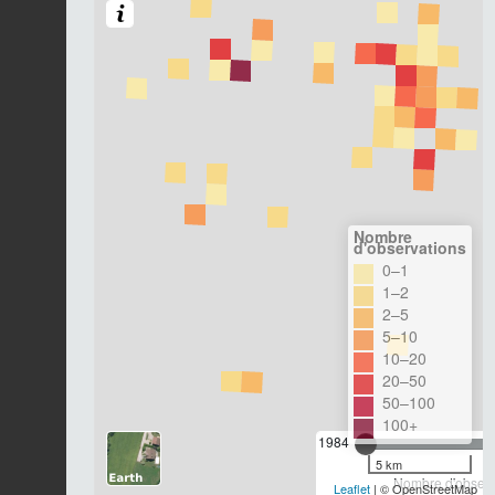
Nombre
d'observations
0–1
1–2
2–5
5–10
10–20
20–50
50–100
100+
1984
5 km
Nombre d'observa
Leaflet
| © OpenStreetMap