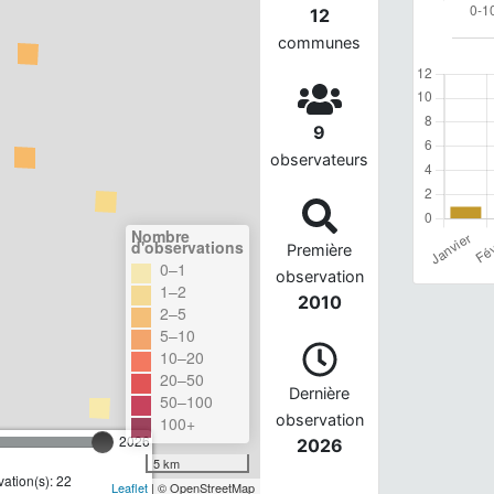
12
communes
9
observateurs
Nombre
d'observations
Première
0–1
observation
1–2
2010
2–5
5–10
10–20
20–50
Dernière
50–100
observation
100+
2026
2026
5 km
ation(s): 22
Leaflet
| © OpenStreetMap