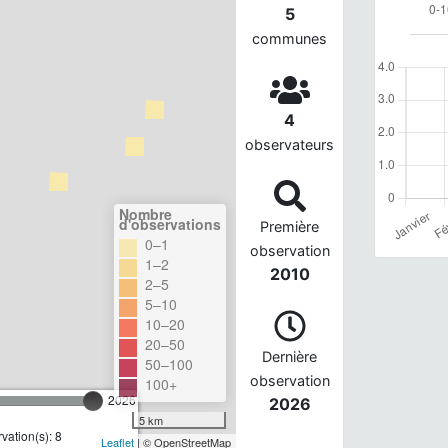
5
communes
4
observateurs
Nombre
d'observations
Première
0–1
observation
1–2
2010
2–5
5–10
10–20
20–50
Dernière
50–100
observation
100+
2026
2026
5 km
ation(s): 8
Leaflet
| © OpenStreetMap