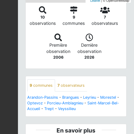
Leaflet
| © OpenStreetMap
10
9
7
observations
communes
observateurs
Première
Dernière
observation
observation
2006
2026
9
communes
7
observateurs
Arandon-Passins
-
Brangues
-
Leyrieu
-
Morestel
-
Optevoz
-
Porcieu-Amblagnieu
-
Saint-Marcel-Bel-
Accueil
-
Trept
-
Veyssilieu
En savoir plus