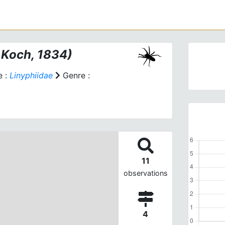
 Koch, 1834)
e :
Linyphiidae
Genre :
11
observations
4