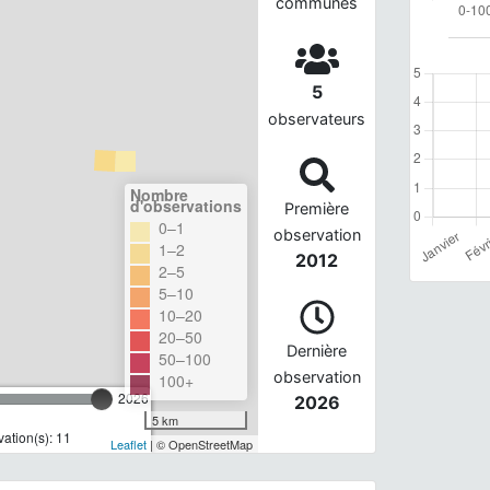
communes
5
observateurs
Nombre
d'observations
Première
0–1
observation
1–2
2012
2–5
5–10
10–20
20–50
Dernière
50–100
observation
100+
2026
2026
5 km
ation(s): 11
Leaflet
| © OpenStreetMap