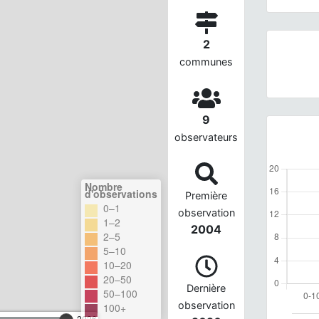
2
communes
9
observateurs
Nombre
d'observations
Première
0–1
observation
1–2
2004
2–5
5–10
10–20
20–50
Dernière
50–100
observation
100+
2026