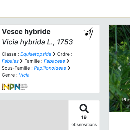
Vesce hybride
Vicia hybrida
L., 1753
Classe :
Equisetopsida
Ordre :
Fabales
Famille :
Fabaceae
Sous-Famille :
Papilionoideae
Prev
Genre :
Vicia
Pho
19
observations