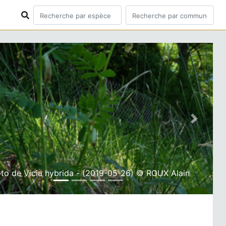
ious
Next
to de Vicia hybrida - (2019-05-26) © ROUX Alain