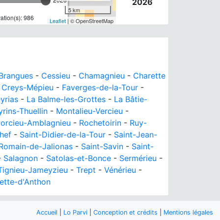
2026
5 km
tion(s): 986
Leaflet
| © OpenStreetMap
Brangues
-
Cessieu
-
Chamagnieu
-
Charette
-
Creys-Mépieu
-
Faverges-de-la-Tour
-
yrias
-
La Balme-les-Grottes
-
La Bâtie-
rins-Thuellin
-
Montalieu-Vercieu
-
orcieu-Amblagnieu
-
Rochetoirin
-
Ruy-
hef
-
Saint-Didier-de-la-Tour
-
Saint-Jean-
-Romain-de-Jalionas
-
Saint-Savin
-
Saint-
-
Salagnon
-
Satolas-et-Bonce
-
Sermérieu
-
Tignieu-Jameyzieu
-
Trept
-
Vénérieu
-
lette-d'Anthon
Accueil
|
Lo Parvi
|
Conception et crédits
|
Mentions légales