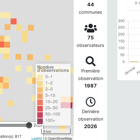
44
communes
75
observateurs
Nombre
d'observations
Première
0–1
observation
1–2
1987
2–5
5–10
10–20
20–50
Dernière
50–100
observation
100+
2026
2026
5 km
tion(s): 817
Leaflet
| © OpenStreetMap